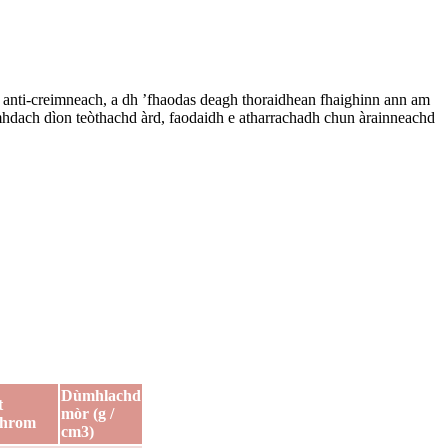
anti-creimneach, a dh ’fhaodas deagh thoraidhean fhaighinn ann am
còmhdach dìon teòthachd àrd, faodaidh e atharrachadh chun àrainneachd
Dùmhlachd
t
mòr (g /
 throm
cm3)