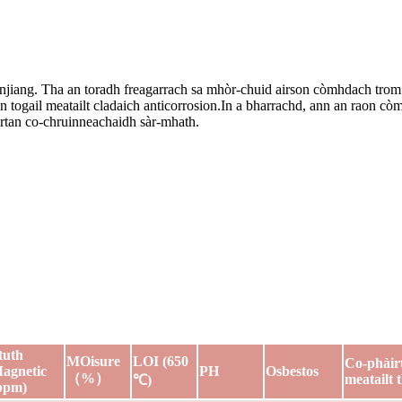
jiang. Tha an toradh freagarrach sa mhòr-chuid airson còmhdach trom 
an togail meatailt cladaich anticorrosion.In a bharrachd, ann an raon 
rtan co-chruinneachaidh sàr-mhath.
tuth
MOisure
LOI (650
Co-phàir
agnetic
PH
Osbestos
（%）
meatailt
℃)
ppm)