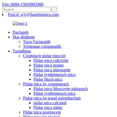
Fòn: 0086-15830983988
Post-d: wjy@huajingmica.com
Dachaigh
Mar dèidhinn
Turas Factaraidh
Teisteanas companaidh
Toraidhean
Còmhdach pùdar mica ìre
Pùdar mica cailcichte
Pùdar mica tioram
Pùdar mica phlogopite
Pùdar synthetigeach mica
Pùdar fliuch mica
Pùdar mica ìre cosmaigeach
Pùdar mica Muscovite nàdurrach
Pùdar synthetigeach mica
Pùdar mica ìre togail gnìomhachais
pùdar mica calcined
Pùdar mica nàdur
Pùdar mica pearlescent
Pùdar mica ìre plastaig