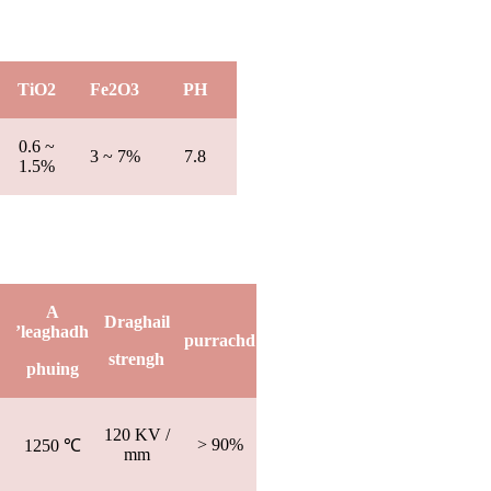
TiO2
Fe2O3
PH
0.6 ~
3 ~ 7%
7.8
1.5%
A
Draghail
’leaghadh
purrachd
strengh
phuing
120 KV /
> 90%
1250 ℃
mm