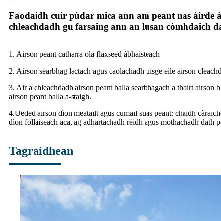
Faodaidh cuir pùdar mica ann am peant nas àirde 
chleachdadh gu farsaing ann an lusan còmhdaich dac
1. Airson peant catharra ola flaxseed àbhaisteach
2. Airson searbhag lactach agus caolachadh uisge eile airson cleach
3. Air a chleachdadh airson peant balla searbhagach a thoirt airson b
airson peant balla a-staigh.
4.Ueded airson dìon meatailt agus cumail suas peant: chaidh càraic
dìon follaiseach aca, ag adhartachadh rèidh agus mothachadh dath p
Tagraidhean