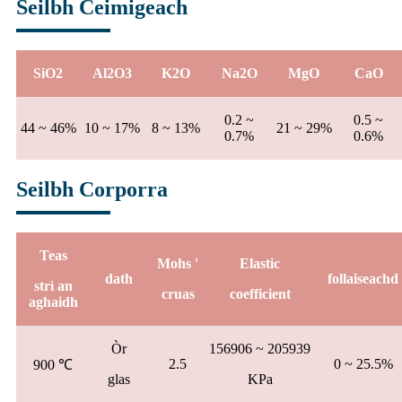
Seilbh Ceimigeach
SiO2
Al2O3
K2O
Na2O
MgO
CaO
0.2 ~
0.5 ~
44 ~ 46%
10 ~ 17%
8 ~ 13%
21 ~ 29%
0.7%
0.6%
Seilbh Corporra
Teas
Mohs '
Elastic
dath
follaiseachd
strì an
cruas
coefficient
aghaidh
Òr
156906 ~ 205939
2.5
0 ~ 25.5%
900 ℃
glas
KPa