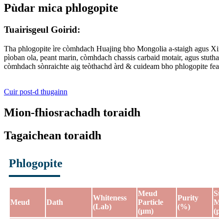
Pùdar mica phlogopite
Tuairisgeul Goirid:
Tha phlogopite ìre còmhdach Huajing bho Mongolia a-staigh agus Xin
pìoban ola, peant marin, còmhdach chassis carbaid motair, agus stuth
còmhdach sònraichte aig teòthachd àrd & cuideam bho phlogopite fea
Cuir post-d thugainn
Mion-fhiosrachadh toraidh
Tagaichean toraidh
Phlogopite
Meud
S
Whiteness
Purity
Meud
Dath
Particle
M
(Lab)
(%)
(μm)
(