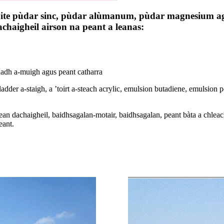
àite pùdar sinc, pùdar alùmanum, pùdar magnesium a
haigheil airson na peant a leanas:
dadh a-muigh agus peant catharra
ladder a-staigh, a ’toirt a-steach acrylic, emulsion butadiene, emulsion 
hean dachaigheil, baidhsagalan-motair, baidhsagalan, peant bàta a chl
eant.