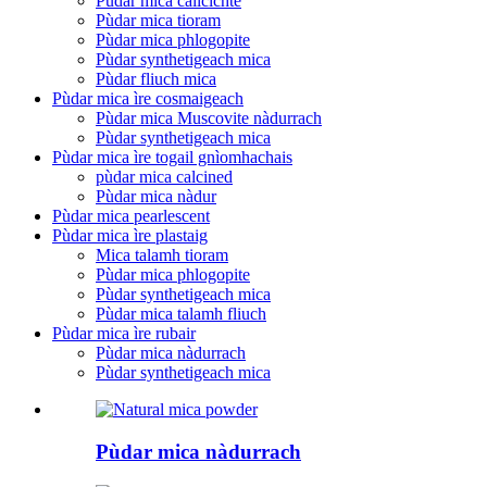
Pùdar mica cailcichte
Pùdar mica tioram
Pùdar mica phlogopite
Pùdar synthetigeach mica
Pùdar fliuch mica
Pùdar mica ìre cosmaigeach
Pùdar mica Muscovite nàdurrach
Pùdar synthetigeach mica
Pùdar mica ìre togail gnìomhachais
pùdar mica calcined
Pùdar mica nàdur
Pùdar mica pearlescent
Pùdar mica ìre plastaig
Mica talamh tioram
Pùdar mica phlogopite
Pùdar synthetigeach mica
Pùdar mica talamh fliuch
Pùdar mica ìre rubair
Pùdar mica nàdurrach
Pùdar synthetigeach mica
Pùdar mica nàdurrach