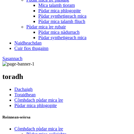
Mica talamh tioram
Pùdar mica phlogopite
Pùdar synthetigeach mica
Pùdar mica talamh fliuch
Pùdar mica ìre rubair
Pùdar mica nàdurrach
Pùdar synthetigeach mica
Naidheachdan
Cuir fios thugainn
Sasannach
toradh
Dachaigh
Toraidhean
Còmhdach pùdar mica ìre
Pùdar mica phlogopite
Roinnean-seòrsa
Còmhdach pùdar mica ìre