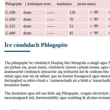
Phlogopite （Antisepsis trom 、 insulation 、 peant mara）
＞ 99
＜
G-100
donn
——
120
＞ 99
＜
G-200
donn
——
70
＞ 99
＜
G-325
donn
——
53
＞ 99
＜
G-400
donn
——
45
Ìre còmhdach Phlogopite
Tha phlogopite ìre còmhdach Huajing bho Mongolia a-staigh agus Xi
am pìoban ola, peant marin, còmhdach chassis carbaid motair, agus s
àrainneachd còmhdach sònraichte aig teòthachd àrd & cuideam bho p
rubair agus mar sin air adhart, gus na feartan fiosaigeach agus meaca
dachaigheil sa mhòr-chuid a ’cuimseachadh air a bhith a’ leasachad
insulation fuaim.
Tha insulation agus strì nas àirde aig Phlogopite, cosgais electrolyte 
meacanaigeach àrd, thermostability agus searbhag & alcalan-resistan