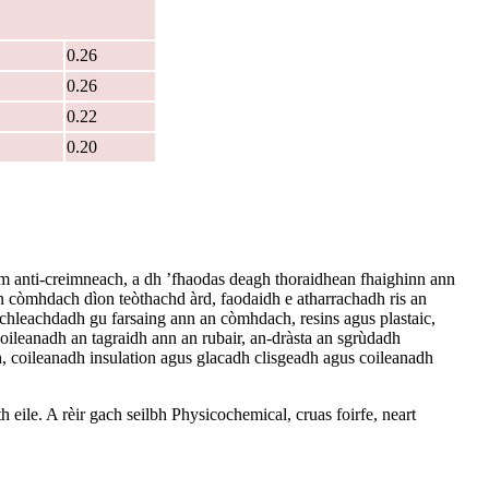
0.26
0.26
0.22
0.20
m anti-creimneach, a dh ’fhaodas deagh thoraidhean fhaighinn ann
on còmhdach dìon teòthachd àrd, faodaidh e atharrachadh ris an
chleachdadh gu farsaing ann an còmhdach, resins agus plastaic,
hoileanadh an tagraidh ann an rubair, an-dràsta an sgrùdadh
, coileanadh insulation agus glacadh clisgeadh agus coileanadh
th eile. A rèir gach seilbh Physicochemical, cruas foirfe, neart