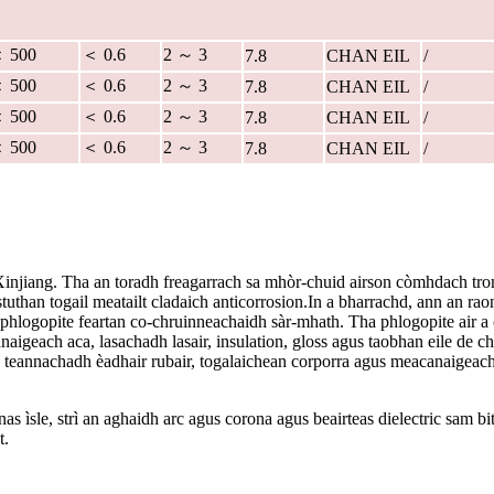
 500
＜ 0.6
2 ～ 3
7.8
CHAN EIL
/
 500
＜ 0.6
2 ～ 3
7.8
CHAN EIL
/
 500
＜ 0.6
2 ～ 3
7.8
CHAN EIL
/
 500
＜ 0.6
2 ～ 3
7.8
CHAN EIL
/
njiang. Tha an toradh freagarrach sa mhòr-chuid airson còmhdach tro
tuthan togail meatailt cladaich anticorrosion.In a bharrachd, ann an ra
hlogopite feartan co-chruinneachaidh sàr-mhath. Tha phlogopite air a 
naigeach aca, lasachadh lasair, insulation, gloss agus taobhan eile de c
h teannachadh èadhair rubair, togalaichean corporra agus meacanaigeach
nas ìsle, strì an aghaidh arc agus corona agus beairteas dielectric sam bi
t.