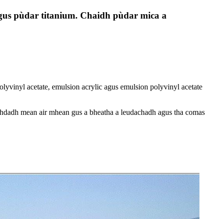
gus pùdar titanium. Chaidh pùdar mica a
polyvinyl acetate, emulsion acrylic agus emulsion polyvinyl acetate
eachdadh mean air mhean gus a bheatha a leudachadh agus tha comas